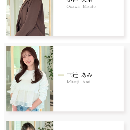
Ozawa
Misato
三辻
あみ
Mitsuji
Ami