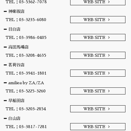
TEL：03-5362-7078
WEB SITE
神楽坂店
TEL：03-3235-6080
WEB SITE
目白店
TEL：03-3986-0405
WEB SITE
高田馬場店
TEL：03-3208-4635
WEB SITE
茗荷谷店
TEL：03-3941-1801
WEB SITE
amiliea by ZA/ZA
TEL：03-5225-3260
WEB SITE
早稲田店
TEL：03-3203-2854
WEB SITE
白山店
TEL：03-3817-7281
WEB SITE