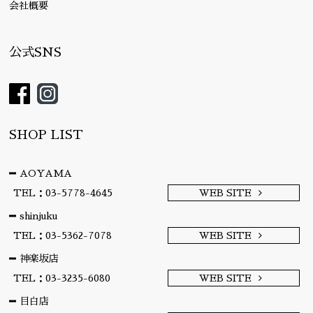
会社概要
公式SNS
SHOP LIST
AOYAMA
TEL：03-5778-4645
WEB SITE
shinjuku
TEL：03-5362-7078
WEB SITE
神楽坂店
TEL：03-3235-6080
WEB SITE
目白店