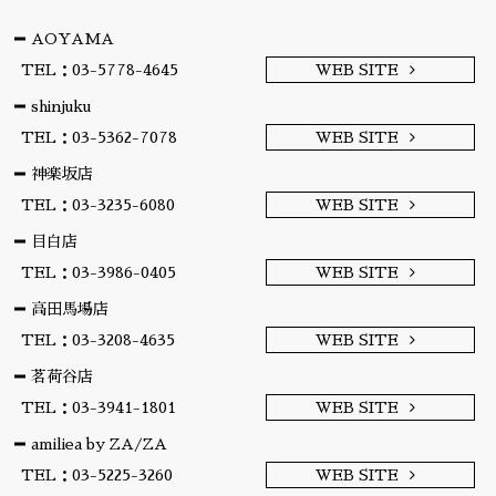
AOYAMA
TEL：03-5778-4645
WEB SITE
shinjuku
TEL：03-5362-7078
WEB SITE
神楽坂店
TEL：03-3235-6080
WEB SITE
目白店
TEL：03-3986-0405
WEB SITE
高田馬場店
TEL：03-3208-4635
WEB SITE
茗荷谷店
TEL：03-3941-1801
WEB SITE
amiliea by ZA/ZA
TEL：03-5225-3260
WEB SITE