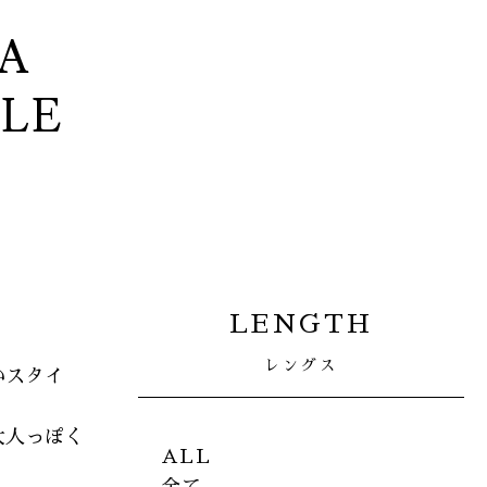
A
YLE
LENGTH
レングス
いスタイ
大人っぽく
ALL
全て