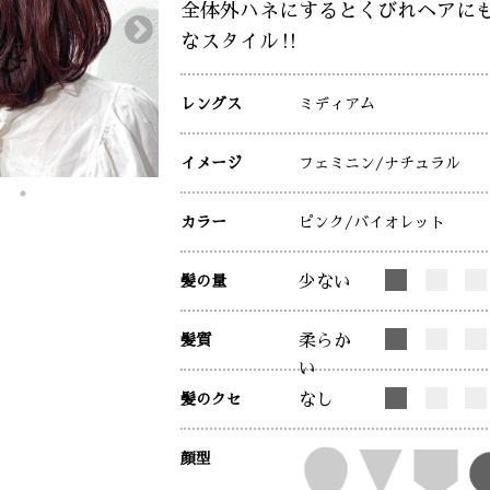
全体外ハネにするとくびれヘアに
なスタイル‼︎
レングス
ミディアム
イメージ
フェミニン
/ナチュラル
カラー
ピンク
/バイオレット
髪の量
少ない
髪質
柔らか
い
髪のクセ
なし
顔型