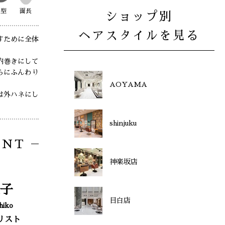
丸型
面長
ショップ別
ヘアスタイルを見る
すために全体
内巻きにして
らにふんわり
AOYAMA
は外ハネにし
shinjuku
ENT
神楽坂店
子
目白店
hiko
リスト