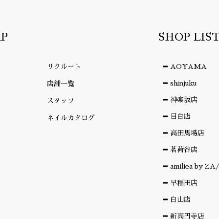
AP
SHOP LIS
リクルート
AOYAMA
shinjuku
店舗一覧
神楽坂店
スタッフ
目白店
ネイルカタログ
高田馬場店
茗荷谷店
amiliea by Z
早稲田店
白山店
新高円寺店