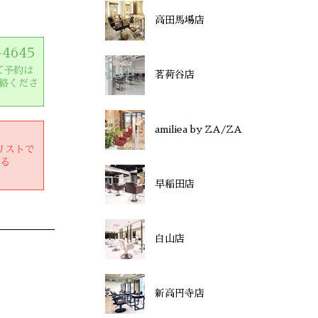
高田馬場店
-4645
ご予約は
茗荷谷店
絡くださ
amiliea by ZA/ZA
リストで
する
早稲田店
白山店
新高円寺店