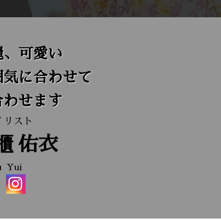
麗、可愛い
囲気に合わせて
合わせます
イリスト
櫃
佑衣
u
Yui