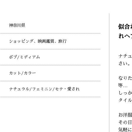
神奈川県
似合
れヘ
ショッピング、映画鑑賞、旅行
ナチ
ボブ
/ミディアム
さい
カット
/カラー
なり
等…
ナチュラル
/フェミニン
/モテ・愛され
しっ
タイ
お洋
その
気軽