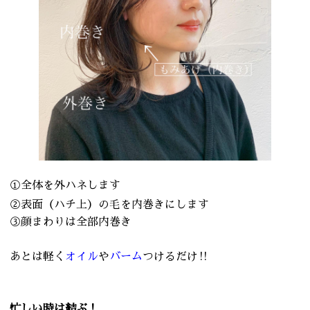
①全体を外ハネします
②表面（ハチ上）の毛を内巻きにします
③顔まわりは全部内巻き
あとは軽く
オイル
や
バーム
つけるだけ‼︎
忙しい時は結ぶ！