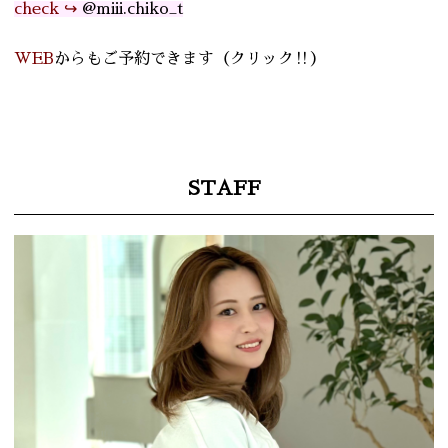
check ↪︎
@miii.chiko_t
WEB
からもご予約できます
（クリック‼︎）
STAFF