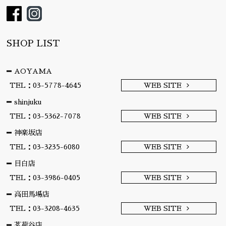
SHOP LIST
AOYAMA
TEL：03-5778-4645
WEB SITE
shinjuku
TEL：03-5362-7078
WEB SITE
神楽坂店
TEL：03-3235-6080
WEB SITE
目白店
TEL：03-3986-0405
WEB SITE
高田馬場店
TEL：03-3208-4635
WEB SITE
茗荷谷店