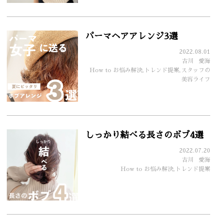
パーマヘアアレンジ3選
2022.08.01
古川
愛海
How to お悩み解決,トレンド提案,スタッフの
美容ライフ
しっかり結べる長さのボブ4選
2022.07.20
古川
愛海
How to お悩み解決,トレンド提案