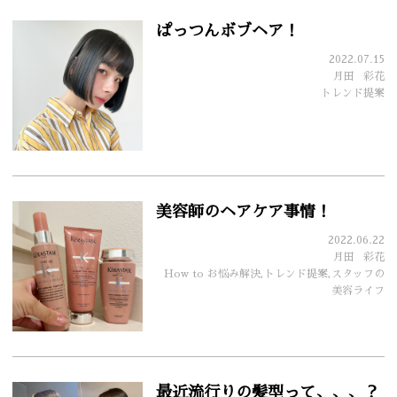
ぱっつんボブヘア！
2022.07.15
月田
彩花
トレンド提案
美容師のヘアケア事情！
2022.06.22
月田
彩花
How to お悩み解決,トレンド提案,スタッフの
美容ライフ
最近流行りの髪型って、、、？