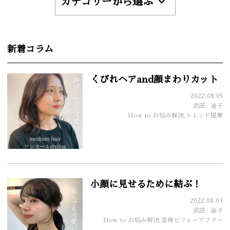
カテゴリーから選ぶ
新着コラム
くびれヘアand顔まわりカット
2022.08.05
武田
迪子
How to お悩み解決,トレンド提案
小顔に見せるために結ぶ！
2022.08.03
武田
迪子
How to お悩み解決,変身ビフォーアフター