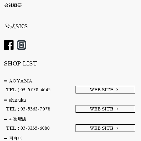
会社概要
公式SNS
SHOP LIST
AOYAMA
TEL：03-5778-4645
WEB SITE
shinjuku
TEL：03-5362-7078
WEB SITE
神楽坂店
TEL：03-3235-6080
WEB SITE
目白店