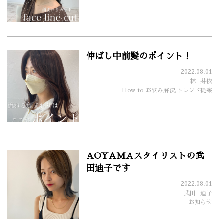
伸ばし中前髪のポイント！
2022.08.01
林
芽依
How to お悩み解決,トレンド提案
AOYAMAスタイリストの武
田迪子です
2022.08.01
武田
迪子
お知らせ